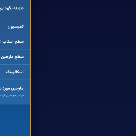
هزینه نگهداری
کمیسیون
سطح استاپ ا
سطح مارجین ک
اسکالپینگ
مارجین مورد نی
فارکسر حق تغییر الزامات 