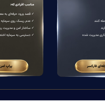
مناسب افرادی که:
✓ قصد ورود حرفه‌ای به معا
له کنند
✓ عدم ریسک روی سرمایه
رند
✓ ساختار امن و مدیریت ر
ذاری مدیریت شده
✓ دسترسی به سرمایه اخت
‌ای فارکسر
پراپ امن MpFA