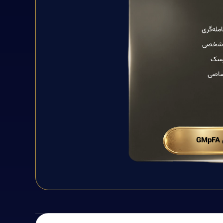
مله‌گری
 شخصی
یسک
صاصی
G