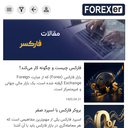
USDCNY
خانه
XAUUSD
OILUSD
بازار فارکس
BTC
خدمات فارکس
کامودیتی
جفت ارزها
محصولات فارکسر
ETH
سرمایه گذاری
پراپ امن GMpFA
معرف فارکسر
هزینه معامله
واریز و برداشت
حساب معاملاتی
حساب تمرینی دمو
نرم افزار معاملاتی
فارکس چیست و چگونه کار می‌کند؟
اخبار و مقاله ها
بازار فارکس (Forex) که از عبارت Foreign
Exchange گرفته شده است، یک بازار مالی جهانی
درباره کارگزاری فارکسر
و غیرمتمرکز است.
مقالات
تقویم اقتصادی
مفاهیم پایه فارکس
1405.04.31
بروکر فارکس با اسپرد صفر
اسپرد فارکس یکی از مهم‌ترین مفاهیمی است که
هر معامله‌گری در بازار فارکس باید با آن آشنا