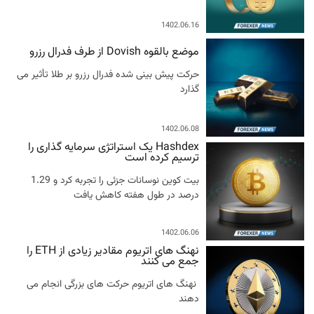
1402.06.16
موضع بالقوه Dovish از طرف فدرال رزرو
حرکت پیش بینی شده فدرال رزرو بر طلا تأثیر می
گذارد
1402.06.08
Hashdex یک استراتژی سرمایه گذاری را
ترسیم کرده است
بیت کوین نوسانات جزئی را تجربه کرد و 1.29
درصد در طول هفته کاهش یافت
1402.06.06
نهنگ های اتریوم مقادیر زیادی از ETH را
جمع می کنند
نهنگ های اتریوم حرکت های بزرگی انجام می
دهند