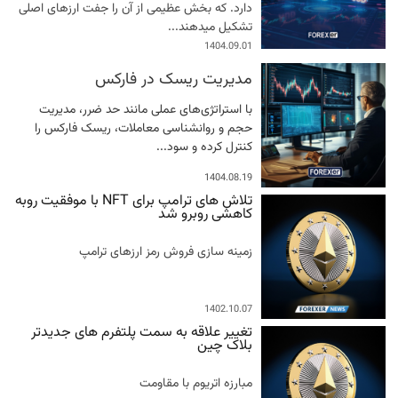
دارد. که بخش عظیمی از آن را جفت ارزهای اصلی
تشکیل میدهند...
1404.09.01
مدیریت ریسک در فارکس
با استراتژی‌های عملی مانند حد ضرر، مدیریت
حجم و روانشناسی معاملات، ریسک فارکس را
کنترل کرده و سود...
1404.08.19
تلاش های ترامپ برای NFT با موفقیت روبه
کاهشی روبرو شد
زمینه سازی فروش رمز ارزهای ترامپ
1402.10.07
تغییر علاقه به سمت پلتفرم های جدیدتر
بلاک چین
مبارزه اتریوم با مقاومت