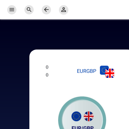
0
EURGBP
0