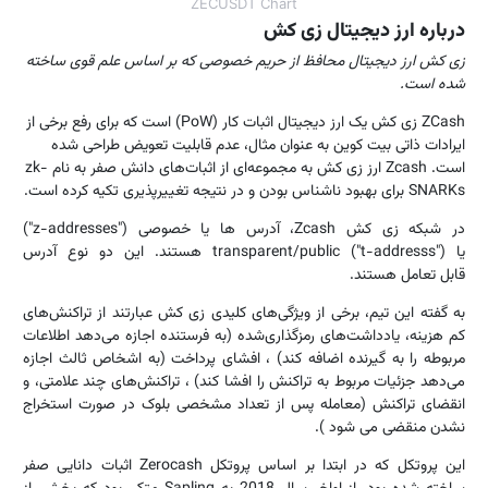
ZECUSDT Chart
درباره ارز دیجیتال زی کش
زی کش ارز دیجیتال محافظ از حریم خصوصی که بر اساس علم قوی ساخته
شده است.
ZCash زی کش یک ارز دیجیتال اثبات کار (PoW) است که برای رفع برخی از
ایرادات ذاتی بیت کوین به عنوان مثال، عدم قابلیت تعویض طراحی شده
است. Zcash ارز زی کش به مجموعه‌ای از اثبات‌های دانش صفر به نام zk-
SNARKs برای بهبود ناشناس بودن و در نتیجه تغییرپذیری تکیه کرده است.
در شبکه زی کش Zcash، آدرس ها یا خصوصی ("z-addresses")
یا transparent/public ("t-addresss") هستند. این دو نوع آدرس
قابل تعامل هستند.
به گفته این تیم، برخی از ویژگی‌های کلیدی زی کش عبارتند از تراکنش‌های
کم هزینه، یادداشت‌های رمزگذاری‌شده (به فرستنده اجازه می‌دهد اطلاعات
مربوطه را به گیرنده اضافه کند) ، افشای پرداخت (به اشخاص ثالث اجازه
می‌دهد جزئیات مربوط به تراکنش را افشا کند) ، تراکنش‌های چند علامتی، و
انقضای تراکنش (معامله پس از تعداد مشخصی بلوک در صورت استخراج
نشدن منقضی می شود ).
این پروتکل که در ابتدا بر اساس پروتکل Zerocash اثبات دانایی صفر