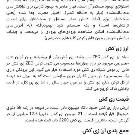
ساخته شده بود، از اواخر سال 2018 به Sapling متکی بود که بخشی از
استراتژی بهبود مستمر آن است. نهال منجر به بهبود کارایی برای تراکنش‌های
محافظت‌شده (نیاز به حافظه کمتر)، اختیار مصرف جدا شده (یعنی
سخت‌افزار برای اثبات دانش صفر مستقل از سخت‌افزار برای امضای
تراکنش‌ها است) و یک سیستم کلید بهبودیافته (به آدرس‌های
محافظت‌شده امکان مشاهده ورودی‌های ورودی را می‌دهد. و جزئیات
تراکنش خروجی بدون فاش کردن کلیدهای خصوصی).
ارز زی کش
نماد ارز زی کش ZEC می باشد. زی کش یکی از پیشرفته ترین کوین های
خصوصی موجود در بازار رمزارزها محسوب می شود. توکن ZEC زی کش در
قابل ارز بومی شبکه زی کش مورد استفاده قرار می گیرد. این پروتکل دارای
یک سیستم پاداش بنیان گذاران درون سازمانی است که به میزان ده درصد
از کل توکن های زی کش را در طول چهار سال راه اندازی پروتکل، در قالب
پاداش بلاک توزیع می کنند.
قیمت زی کش
ارزش بازار زی کش حدود 825 میلیون دلار است. در نتیجه در رتبه 58 دنیای
دیجیتال قرار گرفته است. از 21 میلیون زی کش، تقریبا 12.5 میلیون آن در
گردش است. بالاترین قیمت زی کش 3200 دلار ثبت شده است.
جمع بندی ارز زی کش