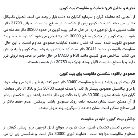
تجزیه و تحلیل فنی: حمایت و مقاومت بیت کوین
از آنجایی که معامله گران و سرمایه گذاران به دقت بازار را رصد می کنند، تحلیل تکنیکال
نشان می دهد که بیت کوین پس از شکست در سطح مقاومت بحرانی 31793 دلار،
عقب نشینی قابل توجهی دارد. در حال حاضر بیت کوین در حدود 30300 دلار معامله می
شود و بیت کوین در نزدیکی سطح 30000 دلار پشتیبانی می شود که توسط خط روند
صعودی تقویت شده است که نشان دهنده تمایلات صعودی مداوم است. با این حال،
مقاومت بالقوه در حدود 30411 دلار است که حرکت رو به رشد بیت کوین را به چالش
می کشد. شاخص های کلیدی مانند RSI و MACD در حال حاضر در محدوده نزولی قرار
دارند و با سطح مقاومت قابل توجه نزدیک به 30750 دلار همسو هستند.
صعودی بالقوه: شکستن مقاومت برای بیت کوین
اگر بیت کوین بتواند از سطح مقاومت 30400 دلار عبور کند، به طور بالقوه می تواند درها
را برای پتانسیل صعودی بیشتر باز کند، با هدف قیمت 30700 دلار و 31350 دلار. معامله
گران باید نقطه محوری 30,000 دلار را به دقت زیر نظر داشته باشند، زیرا شکستن بالاتر
از آن ممکن است نشان دهنده ادامه روند صعودی باشد. برعکس، عدم حفظ بالاتر از
این سطح ممکن است نشان دهنده از سرگیری روند نزولی باشد.
چالش بیت کوین: غلبه بر مقاومت
بر اساس تحلیل تکنیکال فعلی، بیت کوین با موانع قابل توجهی برای پیشی گرفتن از
سطوح مقاومت مواجه است. حمایت فوری 30000 دلار است و شکستن زیر آن می