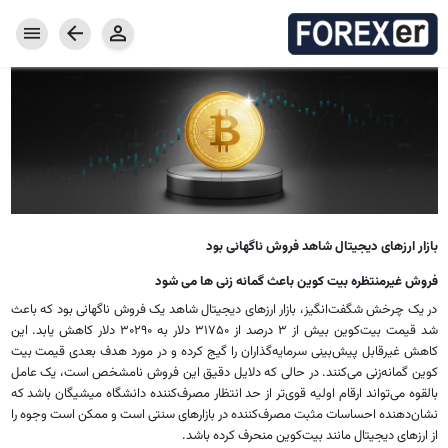
خانه
بازار فارکس
خدمات فارکس
کامودیتی
جفت ارزها
محصولات فارکسر
سرمایه گذاری
پراپ امن GMpFA
معرف فارکسر
هزینه معامله
واریز و برداشت
حساب معاملاتی
حساب تمرینی دمو
نرم افزار معاملاتی
بازار ارزهای دیجیتال شاهد فروش ناگهانی بود
اخبار و مقاله ها
فروش غیرمنتظره بیت کوین باعث گمانه زنی ها می شود
درباره کارگزاری فارکسر
در یک چرخش شگفت‌انگیز، بازار ارزهای دیجیتال شاهد یک فروش ناگهانی بود که باعث
مقالات
تقویم اقتصادی
مفاهیم پایه فارکس
شد قیمت بیت‌کوین بیش از ۳ درصد از ۳۱۷۵۰ دلار به ۳۰۲۹۰ دلار کاهش یابد. این
کاهش غیرقابل پیش‌بینی سرمایه‌گذاران را گیج کرده و در مورد هدف بعدی قیمت بیت
کوین گمانه‌زنی می‌کنند. در حالی که دلایل دقیق این فروش نامشخص است، یک عامل
بالقوه می‌تواند ارقام اولیه قوی‌تر از حد انتظار مصرف‌کننده دانشگاه میشیگان باشد که
نشان‌دهنده احساسات مثبت مصرف‌کننده در بازارهای سنتی است و ممکن است وجوه را
از ارزهای دیجیتال مانند بیت‌کوین منحرف کرده باشد.