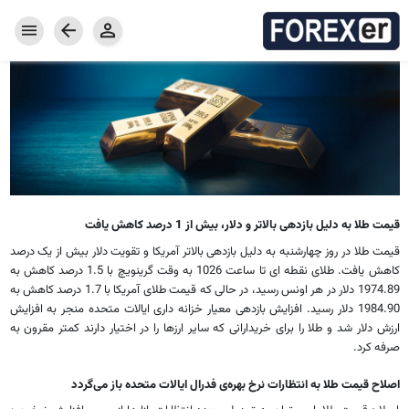
خانه
بازار فارکس
خدمات فارکس
کامودیتی
جفت ارزها
محصولات فارکسر
سرمایه گذاری
پراپ امن GMpFA
معرف فارکسر
هزینه معامله
واریز و برداشت
حساب معاملاتی
حساب تمرینی دمو
نرم افزار معاملاتی
قیمت طلا به دلیل بازدهی بالاتر و دلار، بیش از 1 درصد کاهش یافت
اخبار و مقاله ها
قیمت طلا در روز چهارشنبه به دلیل بازدهی بالاتر آمریکا و تقویت دلار بیش از یک درصد
کاهش یافت. طلای نقطه ای تا ساعت 1026 به وقت گرینویچ با 1.5 درصد کاهش به
درباره کارگزاری فارکسر
مقالات
تقویم اقتصادی
مفاهیم پایه فارکس
1974.89 دلار در هر اونس رسید، در حالی که قیمت طلای آمریکا با 1.7 درصد کاهش به
1984.90 دلار رسید. افزایش بازدهی معیار خزانه داری ایالات متحده منجر به افزایش
ارزش دلار شد و طلا را برای خریدارانی که سایر ارزها را در اختیار دارند کمتر مقرون به
صرفه کرد.
اصلاح قیمت طلا به انتظارات نرخ بهره‌ی فدرال ایالات متحده باز می‌گردد