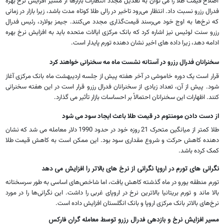
اصلاح قیمت طلا را می توان به تعدیل مجدد انتظارات بازارها از مسیر افزایش نرخ بهره
فدرال رزرو نسبت داد. انتظار می‌رود تاخیر در رالی طلا کوتاه مدت باشد، زیرا بازار در زمانی
که نرخ‌ها به اوج خود می‌رسند قیمت‌گذاری مجدد می‌کنند. جیمز بولارد، رئیس فدرال
رزرو سنت لوئیس نیز اشاره کرد که بانک مرکزی ایالات متحده باید به افزایش نرخ بهره
ادامه دهد، زیرا داده های اخیر نشان دهنده تورم پایدار است.
سخنرانان فدرال رزرو در آستانه نشست ماه مه سخنرانی خواهند کرد
قرار است یک دوره خاموشی در آخر هفته پیش از جلسه اردیبهشت ماه بانک مرکزی آغاز
شود. پیش از آن، تعداد زیادی از سخنرانان فدرال رزرو قرار است در این هفته سخنرانی
کنند. اظهارات این سخنرانان احتمالاً بر احساسات بازار تأثیر می گذارد.
از دست دادن مومنتوم در قیمت طلا باعث ایجاد سود می شود
طلا کمتر از میانگین متحرک 21 روزه خود در حدود 1990 دلار معامله می شد که نشان
دهنده کاهش حرکت و شروع مقداری سود بود. این ممکن است به کاهش قیمت طلا
کمک کرده باشد.
نگرانی های تورم در اروپا نگرانی از نرخ های بالاتر را افزایش می دهد
تورم منطقه یورو در ماه گذشته کاهش یافت، اما شاخص‌های اساسی به طور سرسختانه
بالا ماند و تورم بریتانیا بالاترین نرخ در اروپای غربی را داشت. این نگرانی‌ها را در مورد
نرخ‌های بالاتر بانک مرکزی اروپا و بانک انگلستان افزایش داده است.
مسیر افزایش نرخ و بازدهی فدرال رزرو توسط معامله گران فارکس