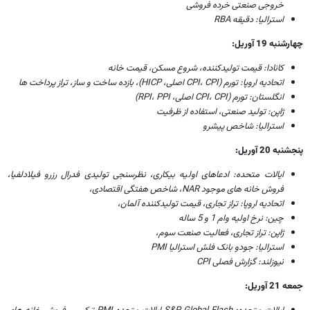
خروجی صنعتی خرده فروشی
استرالیا: دقیقه RBA
چهارشنبه 19 آوریل:
کانادا: قیمت تولیدکننده، شروع مسکن، قیمت خانه
اتحادیه اروپا: تورم (CPI، CPI اصلی، HICP)، بازده ساخت و ساز، تراز پرداخت ها
انگلستان: تورم (CPI، CPI اصلی، RPI، PPI)
ژاپن: تولید صنعتی، استفاده از ظرفیت
استرالیا: شاخص پیشرو
پنجشنبه 20 آوریل:
ایالات متحده: ادعاهای اولیه بیکاری، نظرسنجی تولیدی فدرال رزرو فیلادلفیا،
فروش خانه های موجود NAR، شاخص هفتگی اقتصادی،
اتحادیه اروپا: تراز تجاری، قیمت تولیدکننده آلمان،
چین: نرخ اولیه وام 1 و 5 ساله
ژاپن: تراز تجاری، فعالیت صنعت سوم،
استرالیا: جودو بانک فلش استرالیا PMI
نیوزلند: گزارش فصلی CPI
جمعه 21 آوریل: