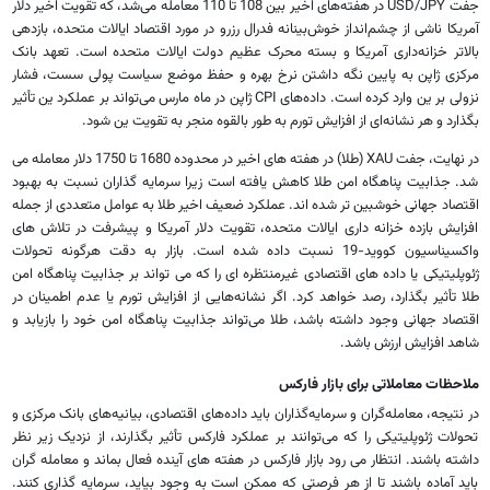
جفت USD/JPY در هفته‌های اخیر بین 108 تا 110 معامله می‌شد، که تقویت اخیر دلار
آمریکا ناشی از چشم‌انداز خوش‌بینانه فدرال رزرو در مورد اقتصاد ایالات متحده، بازدهی
بالاتر خزانه‌داری آمریکا و بسته محرک عظیم دولت ایالات متحده است. تعهد بانک
مرکزی ژاپن به پایین نگه داشتن نرخ بهره و حفظ موضع سیاست پولی سست، فشار
نزولی بر ین وارد کرده است. داده‌های CPI ژاپن در ماه مارس می‌تواند بر عملکرد ین تأثیر
بگذارد و هر نشانه‌ای از افزایش تورم به طور بالقوه منجر به تقویت ین شود.
در نهایت، جفت XAU (طلا) در هفته های اخیر در محدوده 1680 تا 1750 دلار معامله می
شد. جذابیت پناهگاه امن طلا کاهش یافته است زیرا سرمایه گذاران نسبت به بهبود
اقتصاد جهانی خوشبین تر شده اند. عملکرد ضعیف اخیر طلا به عوامل متعددی از جمله
افزایش بازده خزانه داری ایالات متحده، تقویت دلار آمریکا و پیشرفت در تلاش های
واکسیناسیون کووید-19 نسبت داده شده است. بازار به دقت هرگونه تحولات
ژئوپلیتیکی یا داده های اقتصادی غیرمنتظره ای را که می تواند بر جذابیت پناهگاه امن
طلا تأثیر بگذارد، رصد خواهد کرد. اگر نشانه‌هایی از افزایش تورم یا عدم اطمینان در
اقتصاد جهانی وجود داشته باشد، طلا می‌تواند جذابیت پناهگاه امن خود را بازیابد و
شاهد افزایش ارزش باشد.
ملاحظات معاملاتی برای بازار فارکس
در نتیجه، معامله‌گران و سرمایه‌گذاران باید داده‌های اقتصادی، بیانیه‌های بانک مرکزی و
تحولات ژئوپلیتیکی را که می‌توانند بر عملکرد فارکس تأثیر بگذارند، از نزدیک زیر نظر
داشته باشند. انتظار می رود بازار فارکس در هفته های آینده فعال بماند و معامله گران
باید آماده باشند تا از هر فرصتی که ممکن است به وجود بیاید، سرمایه گذاری کنند.