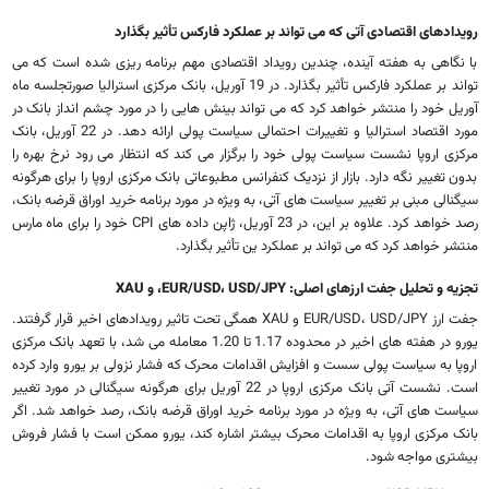
رویدادهای اقتصادی آتی که می تواند بر عملکرد فارکس تأثیر بگذارد
با نگاهی به هفته آینده، چندین رویداد اقتصادی مهم برنامه ریزی شده است که می
تواند بر عملکرد فارکس تأثیر بگذارد. در 19 آوریل، بانک مرکزی استرالیا صورتجلسه ماه
آوریل خود را منتشر خواهد کرد که می تواند بینش هایی را در مورد چشم انداز بانک در
مورد اقتصاد استرالیا و تغییرات احتمالی سیاست پولی ارائه دهد. در 22 آوریل، بانک
مرکزی اروپا نشست سیاست پولی خود را برگزار می کند که انتظار می رود نرخ بهره را
بدون تغییر نگه دارد. بازار از نزدیک کنفرانس مطبوعاتی بانک مرکزی اروپا را برای هرگونه
سیگنالی مبنی بر تغییر سیاست های آتی، به ویژه در مورد برنامه خرید اوراق قرضه بانک،
رصد خواهد کرد. علاوه بر این، در 23 آوریل، ژاپن داده های CPI خود را برای ماه مارس
منتشر خواهد کرد که می تواند بر عملکرد ین تأثیر بگذارد.
تجزیه و تحلیل جفت ارزهای اصلی: EUR/USD، USD/JPY، و XAU
جفت ارز EUR/USD، USD/JPY و XAU همگی تحت تاثیر رویدادهای اخیر قرار گرفتند.
یورو در هفته های اخیر در محدوده 1.17 تا 1.20 معامله می شد، با تعهد بانک مرکزی
اروپا به سیاست پولی سست و افزایش اقدامات محرک که فشار نزولی بر یورو وارد کرده
است. نشست آتی بانک مرکزی اروپا در 22 آوریل برای هرگونه سیگنالی در مورد تغییر
سیاست های آتی، به ویژه در مورد برنامه خرید اوراق قرضه بانک، رصد خواهد شد. اگر
بانک مرکزی اروپا به اقدامات محرک بیشتر اشاره کند، یورو ممکن است با فشار فروش
بیشتری مواجه شود.