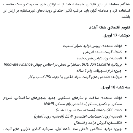
هنگام معامله در بازار فارکس همیشه باید از استراتژی های مدیریت ریسک مناسب
استفاده کرد و معامله گران باید مراقب تأثیر احتمالی رویدادهای غیرمنتظره بر ارزش ارز
باشند.
تقویم اقتصادی هفته آینده:
دوشنبه 17 آوریل:
ایالات متحده: بررسی تولید امپایر استیت
کانادا: قیمت عمده فروشی
اتحادیه اروپا: دارایی های ذخیره
بریتانیا: BOE Jon Cunliffe: سخنرانی اصلی در اجلاس جهانی Innovate Finance
چین: نرخ تسهیلات وام 1 ساله
نیوزلند: شاخص های قیمت مواد غذایی و اجاره، PSI کسب و کار
سه شنبه 18 آوریل:
ایالات متحده: ساخت و سازهای مسکونی جدید (مجوزهای ساختمانی، شروع
مسکن، و تکمیل مسکن)، شاخص بازار مسکن NAHB
کانادا: CPI ماهانه (هسته، میانه، بریده شده)
اتحادیه اروپا: احساسات اقتصادی ZEW (اتحادیه اروپا، آلمان)
انگلستان: گزارش درآمد و اشتغال
چین: تولید ناخالص داخلی سه ماهه اول، سرمایه گذاری دارایی های ثابت،