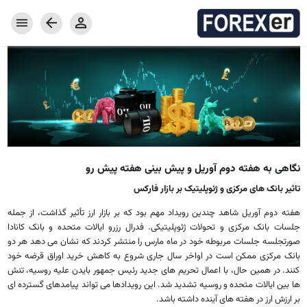
خانه
بازار فارکس
خدمات فارکس
کامودیتی
جفت ارزها
محصولات فارکسر
سرمایه گذاری
پراپ امن GMpFA
معرف فارکسر
هزینه معامله
واریز و برداشت
حساب معاملاتی
حساب تمرینی دمو
نرم افزار معاملاتی
نگاهی به هفته دوم آوریل و پیش بینی هفته پیش رو
اخبار و مقاله ها
تاثیر بانک های مرکزی و ژئوپلیتیک بر بازار فارکس
درباره کارگزاری فارکسر
هفته دوم آوریل شاهد چندین رویداد مهم بود که بر بازار ارز تأثیر گذاشت، از جمله
مقالات
تقویم اقتصادی
مفاهیم پایه فارکس
جلسات بانک مرکزی و تحولات ژئوپلیتیکی. فدرال رزرو ایالات متحده و بانک کانادا
صورتجلسه جلسات مربوطه خود در ماه مارس را منتشر کردند که نشان می دهد هر دو
بانک مرکزی ممکن است در اواخر سال جاری شروع به کاهش خرید اوراق قرضه خود
کنند. در همین حال، با اعمال تحریم های جدید رئیس جمهور بایدن علیه روسیه، تنش
ها بین ایالات متحده و روسیه تشدید شد. این رویدادها می تواند پیامدهای گسترده ای
بر ارزش ارز در هفته های آینده داشته باشد.