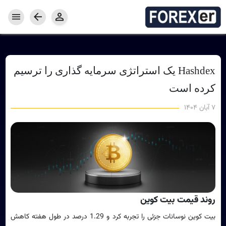
خانه
بازار فارکس
خدمات فارکس
کامودیتی
جفت ارزها
محصولات فارکسر
Hashdex یک استراتژی سرمایه گذاری را ترسیم
سرمایه گذاری
کرده است
پراپ امن GMpFA
معرف فارکسر
هزینه معامله
واریز و برداشت
حساب معاملاتی
حساب تمرینی دمو
۷ آبان ۱۴۰۴
نرم افزار معاملاتی
اخبار و مقاله ها
درباره کارگزاری فارکسر
مقالات
تقویم اقتصادی
مفاهیم پایه فارکس
روند قیمت بیت کوین
بیت کوین نوسانات جزئی را تجربه کرد و 1.29 درصد در طول هفته کاهش