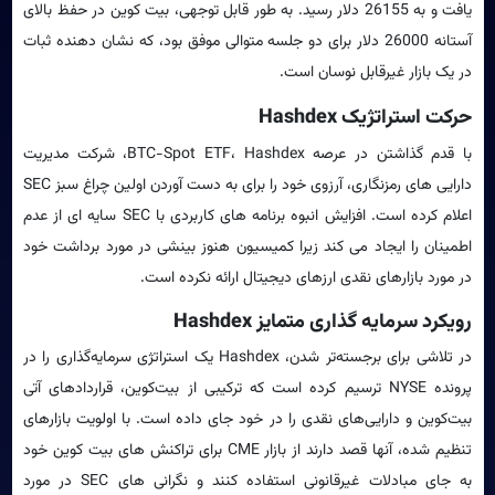
یافت و به 26155 دلار رسید. به طور قابل توجهی، بیت کوین در حفظ بالای
آستانه 26000 دلار برای دو جلسه متوالی موفق بود، که نشان دهنده ثبات
در یک بازار غیرقابل نوسان است.
حرکت استراتژیک Hashdex
با قدم گذاشتن در عرصه BTC-Spot ETF، Hashdex، شرکت مدیریت
دارایی های رمزنگاری، آرزوی خود را برای به دست آوردن اولین چراغ سبز SEC
اعلام کرده است. افزایش انبوه برنامه های کاربردی با SEC سایه ای از عدم
اطمینان را ایجاد می کند زیرا کمیسیون هنوز بینشی در مورد برداشت خود
در مورد بازارهای نقدی ارزهای دیجیتال ارائه نکرده است.
رویکرد سرمایه گذاری متمایز Hashdex
در تلاشی برای برجسته‌تر شدن، Hashdex یک استراتژی سرمایه‌گذاری را در
پرونده NYSE ترسیم کرده است که ترکیبی از بیت‌کوین، قراردادهای آتی
بیت‌کوین و دارایی‌های نقدی را در خود جای داده است. با اولویت بازارهای
تنظیم شده، آنها قصد دارند از بازار CME برای تراکنش های بیت کوین خود
به جای مبادلات غیرقانونی استفاده کنند و نگرانی های SEC در مورد