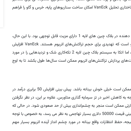
بازار مستلزم ادامه رشد اتریوم برای هفت سال آینده است. هر بلوک ساختاری تحلیل VanEck امکان ساخت سناریوهای پایه، خرس و گاو را فراهم
هنگامی که اتریوم در سال 2015 تأسیس شد، به عنوان اولین حرکت دهنده در بلاک چین های لایه 1 دارای مزیت قابل توجهی بود. با این حال،
اکنون با رقابت رقبایی مانند Solana، Avalanche و Cardano روبرو است که تهدیدی برای حجم تراکنش‌های اتریوم هستند. VanEck افزایش
بیش از 50 برابری کارمزد تراکنش‌ها را تا سال 2030 پیش‌بینی می‌کند، اما اتکا به سیستم بلاک چین لایه 2 تکه‌کاری شک و تردیدهایی را در مورد
بلیت‌های پردازش تراکنش‌های اتریوم ممکن است سال‌ها طول بکشد تا به اوج
با توجه به عوامل فوق، مفروضات رشد تهاجمی VanEck برای اتریوم ممکن است خیلی خوش بینانه باشد. پیش بینی افزایش 50 برابری درآمد در
ه به کاهش اخیر در تز سرمایه گذاری متاورس. علاوه بر این، در نظر نگرفتن
گرفتن ریسک‌های نظارتی ممکن است منجر به چشم‌اندازی بیش از حد صعودی شود. در حالی که
اتریوم تنوع بخشی را در سراسر بخش بلاک چین ارائه می دهد، پیش بینی قیمت 50000 دلاری بسیار تهاجمی به نظر می رسد، به خصوص با توجه
تریوم و چالش های پیش از مرز 2000 دلار. در نتیجه، حفظ انتظارات واقع بینانه در مورد چشم انداز آینده اتریوم بسیار مهم