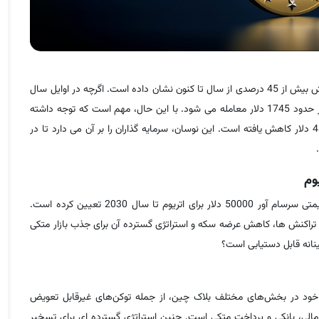
اتریوم (CRYPTO: ETH) عملکرد قوی در نیمه اول سال 2023 با افزایش بیش از 45 درصدی از سال تا کنون نشان داده است. اگرچه در اوایل سال
جاری برای مدت کوتاهی از مرز 2000 دلار عبور کرد، اما در حال حاضر حدود 1745 دلار معامله می شود. با این حال، مهم است که توجه داشته
باشید که اتریوم تقریباً 65 درصد از بالاترین قیمت خود یعنی 4891.70 دلار کاهش یافته است. این نوسان، سرمایه گذاران را بر آن می دارد تا در
شرکت سرمایه گذاری VanEck مستقر در نیویورک اخیراً یک هدف قیمتی سرسام آور 50000 دلار برای اتریوم تا سال 2030 تعیین کرده است.
تراکنش ها، کاهش عرضه سکه و استراتژی گسترده آن برای جذب بازار متکی
ینانه قابل دستیابی است؟
حفظ رهبری بازار خود در بخش‌های مختلف بلاک چین، از جمله توکن‌های غیرقابل تعویض
ر مالی، بانکی و پرداخت متکی است. چنین استراتژی گسترده ای برای تسخیر