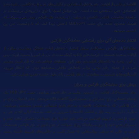
اقتصادی ناشی از افزایش هزینه‌های استقراض و نگرانی‌های مربوط به کاهش بالقوه رشد
اقتصادی چین مشخص شده است. این عوامل اشتها را برای دارایی‌های پرریسک‌تر در
جامعه معاملات فارکس کاهش می‌دهند. در نتیجه، بازار فارکس پیش‌بینی می‌کند که
قیمت محدود شده برای جفت USD/JPY کاهش پیدا کند، که با وضعیت امن ین
تشدید می‌شود.
انتشار داده‌های آتی برای راهنمایی معامله‌گران فارکس
معامله‌گران فارکس مشتاقانه منتظر انتشار داده‌های اولیه هفتگی مطالبات بیکاری از
ایالات متحده هستند تا فرصت‌های بالقوه کوتاه مدت در بازار فارکس را بدست آورند. پس
از این، توجه به داده‌های اقتصادی مهم ژاپن معطوف خواهد شد که قرار است منتشر
شوند، از جمله ارقام نهایی تولید ناخالص داخلی سه‌ماهه دوم، که انتظار می‌رود
استراتژی‌ها و تصمیمات معاملاتی در بازار فارکس را در طول جلسه بعدی هدایت کند.
بینش برای معامله‌گران فارکس و رمزارز
برای معامله‌گران فارکس و کریپتو، روایت در حال تحول پیرامون جفت USD/JPY یک
مقطع حساس برای استراتژی و تصمیم‌گیری آگاهانه ارائه می‌دهد. عدم اطمینان رایج در
بازار فارکس، که با مداخلات بالقوه و شاخص‌های اقتصادی نوسان مشخص می‌شود،
نظارت دقیق بر روند بازار و انتشار داده‌ها را ضروری می‌کند. معامله گرانی که در هر دو
حوزه فارکس و کریپتو فعالیت می‌کنند باید خود را برای نوسانات احتمالی آماده کنند و
استراتژی‌های خود را برای سرمایه‌گذاری از تحولات در حال ظهور در بازار فارکس هماهنگ
کنند، در حالی که مراقب پیامدهایی که ممکن است بر دارایی‌های کریپتو داشته باشند
نیز باشند.