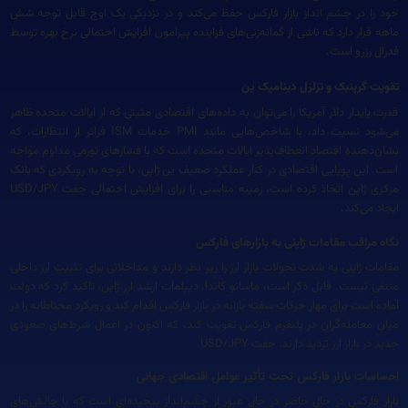
خود را در چشم انداز بازار فارکس حفظ می‌کند و در نزدیکی یک اوج قابل توجه شش
ماهه قرار دارد که ناشی از گمانه‌زنی‌های فزاینده پیرامون افزایش احتمالی نرخ بهره توسط
فدرال رزرو است.
تقویت گرینبک و تزلزل دینامیک ین
قدرت پایدار دلار آمریکا را می‌توان به داده‌های اقتصادی مثبتی که از ایالات متحده ظاهر
می‌شود نسبت داد، با شاخص‌هایی مانند PMI خدمات ISM فراتر از انتظارات، که
نشان‌دهنده اقتصاد انعطاف‌پذیر ایالات متحده است که با فشارهای تورمی مداوم مواجه
است. این پویایی اقتصادی در کنار عملکرد ضعیف ین ژاپن، با توجه به رویکردی که بانک
مرکزی ژاپن اتخاذ کرده است، زمینه مناسبی را برای افزایش احتمالی جفت USD/JPY
ایجاد می‌کند.
نگاه مراقب مقامات ژاپنی به بازارهای فارکس
مقامات ژاپنی به شدت تحولات بازار ارز را زیر نظر دارند و مداخلاتی برای تثبیت ارز داخلی
منتفی نیست. قابل ذکر است، ماساتو کاندا، دیپلمات ارشد ارز ژاپن، تاکید کرد که دولت
آماده است برای مهار حرکات سفته بازانه در بازار فارکس اقدام کند و رویکرد محتاطانه را در
میان معامله‌گران در پلتفرم فارکس تقویت کند، که اکنون در اعمال شرط‌های صعودی
جدید در بازار ارز تردید دارند. جفت USD/JPY.
احساسات بازار فارکس تحت تأثیر عوامل اقتصادی جهانی
بازار فارکس در حال حاضر در حال عبور از چشم‌انداز پیچیده‌ای است که با چالش‌های